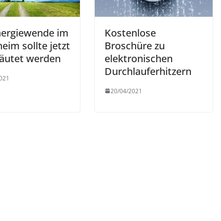
nergiewende im
Kostenlose
eim sollte jetzt
Broschüre zu
läutet werden
elektronischen
Durchlauferhitzern
021
20/04/2021