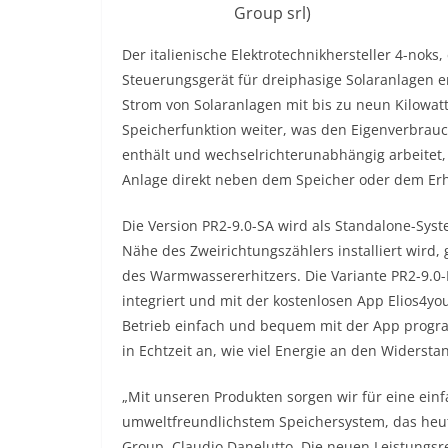
Group srl)
Der italienische Elektrotechnikhersteller 4-noks
Steuerungsgerät für dreiphasige Solaranlagen en
Strom von Solaranlagen mit bis zu neun Kilowatt
Speicherfunktion weiter, was den Eigenverbrauc
enthält und wechselrichterunabhängig arbeitet
Anlage direkt neben dem Speicher oder dem Erh
Die Version PR2-9.0-SA wird als Standalone-Syst
Nähe des Zweirichtungszählers installiert wird
des Warmwassererhitzers. Die Variante PR2-9.0
integriert und mit der kostenlosen App Elios4you
Betrieb einfach und bequem mit der App progra
in Echtzeit an, wie viel Energie an den Widerstan
„Mit unseren Produkten sorgen wir für eine ein
umweltfreundlichstem Speichersystem, das heute 
Group, Claudio Danelutto. Die neuen Leistungs