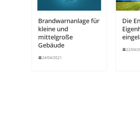
Brandwarnanlage für
Die E
kleine und
Eigenh
mittelgroße
einge
Gebäude
22/04/2
24/04/2021