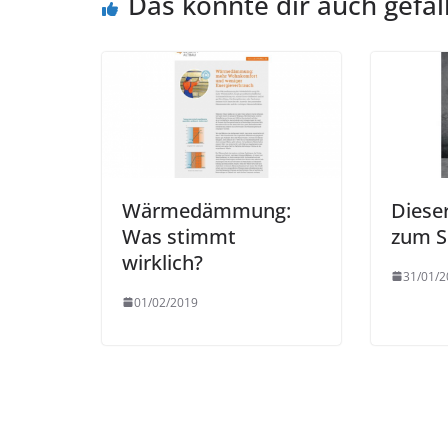
Das könnte dir auch gefal
Wärmedämmung:
Dieser
Was stimmt
zum S
wirklich?
31/01/2
01/02/2019