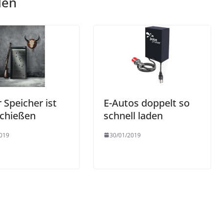
len
 Speicher ist
E-Autos doppelt so
chießen
schnell laden
019
30/01/2019