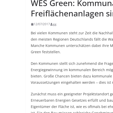
WES Green: Kommunal
Freiflächenanlagen s
12/07/2017
gg
Bei vielen Kommunen steht zur Zeit die Nachhal
den meisten Regionen Deutschlands fällt die Wah
Manche Kommunen unterschätzen dabei ihre Mögl
Green feststellen.
Den Kommunen stellt sich zunehmend die Frage,
Energiegewinnung im kommunalen Bereich möglich
bieten. Große Chancen bieten dazu kommunale S
Voraussetzungen eingehalten werden – dies ist 
Zunächst muss ein geeigneter Projektstandort 
Erneuerbaren Energien Gesetzes erfüllt und bau
Eigentümer der Fläche ist, wie es oftmals bei e
ist. Für den Bau müssen zahlreiche Genehmigun