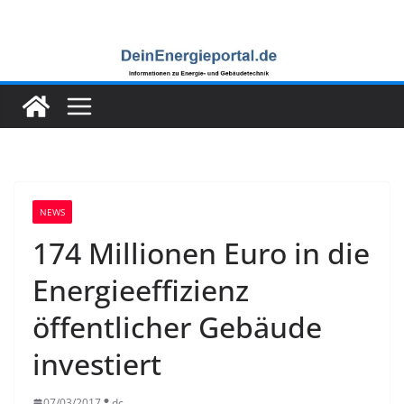
Zum
Inhalt
springen
NEWS
174 Millionen Euro in die
Energieeffizienz
öffentlicher Gebäude
investiert
07/03/2017
dc