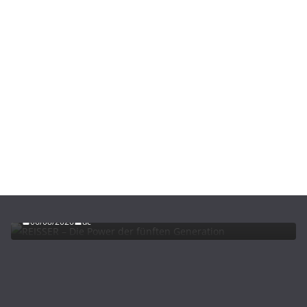
ADVERTORIALS
NEWS
REISSER – Die Power der fünften Generation
06/08/2026
dc