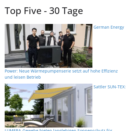
Top Five - 30 Tage
German Energy
Power: Neue Wärmepumpenserie setzt auf hohe Effizienz
und leisen Betrieb
Sattler SUN-TEX:
LUMERA-Gewebe bieten langlebigen Sonnenschutz für