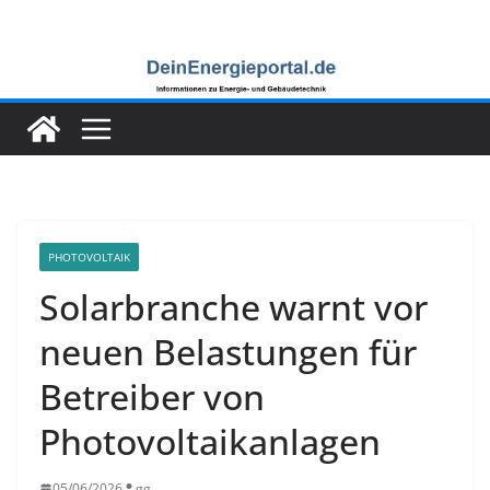
Zum
Inhalt
springen
PHOTOVOLTAIK
Solarbranche warnt vor
neuen Belastungen für
Betreiber von
Photovoltaikanlagen
05/06/2026
gg