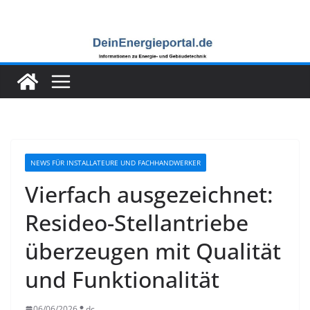
Zum
Inhalt
springen
NEWS FÜR INSTALLATEURE UND FACHHANDWERKER
Vierfach ausgezeichnet:
Resideo-Stellantriebe
überzeugen mit Qualität
und Funktionalität
06/06/2026
dc