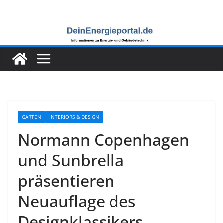
Zum
Inhalt
springen
GARTEN
INTERIORS & DESIGN
Normann Copenhagen
und Sunbrella
präsentieren
Neuauflage des
Designklassikers