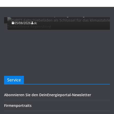
BAU/SANIERUNG
LÜFTUNG/KLIMA
EHRET-Faltschiebeläden als Schlüssel für das
klimastabile Zentraldepot Regensburg
05/08/2026
dc
Service
Abonnieren Sie den DeinEnergieportal-Newsletter
Firmenportraits