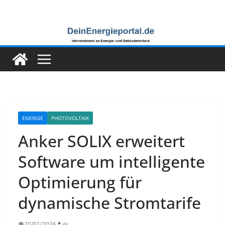
Zum
Inhalt
springen
ENERGIE
PHOTOVOLTAIK
Anker SOLIX erweitert
Software um intelligente
Optimierung für
dynamische Stromtarife
20/01/2026
dc