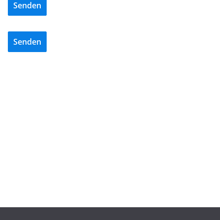
Senden
Senden
ADVERTORIALS
NEWS
REISSER – Die Power der fünften Generation