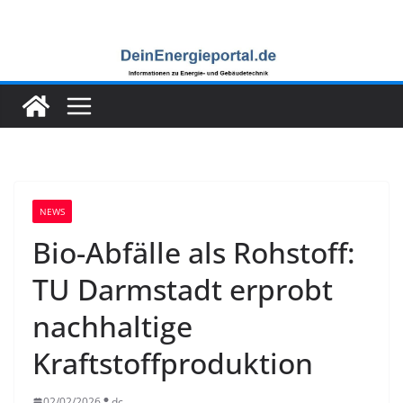
Zum
Inhalt
springen
NEWS
Bio-Abfälle als Rohstoff:
TU Darmstadt erprobt
nachhaltige
Kraftstoffproduktion
02/02/2026
dc