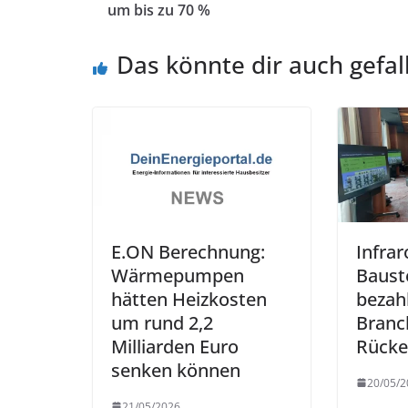
um bis zu 70 %
Das könnte dir auch gefal
E.ON Berechnung:
Infrar
Wärmepumpen
Bauste
hätten Heizkosten
bezah
um rund 2,2
Branc
Milliarden Euro
Rücke
senken können
20/05/2
21/05/2026