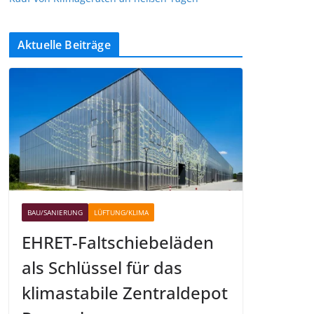
Aktuelle Beiträge
BAU/SANIERUNG
LÜFTUNG/KLIMA
EHRET-Faltschiebeläden
als Schlüssel für das
klimastabile Zentraldepot