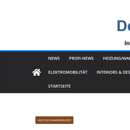
Zum
Inhalt
springen
NEWS
PROFI-NEWS
HEIZUNG/WA
ELEKTROMOBILITÄT
INTERIORS & DE
STARTSEITE
HEIZUNG/WARMWASSER