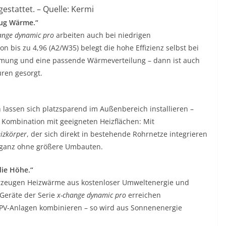
estattet. – Quelle: Kermi
nug Wärme.“
ange dynamic pro
arbeiten auch bei niedrigen
 bis zu 4,96 (A2/W35) belegt die hohe Effizienz selbst bei
mmung und eine passende Wärmeverteilung – dann ist auch
ren gesorgt.
ssen sich platzsparend im Außenbereich installieren –
e Kombination mit geeigneten Heizflächen: Mit
izkörper
, der sich direkt in bestehende Rohrnetze integrieren
 – ganz ohne größere Umbauten.
ie Höhe.“
rzeugen Heizwärme aus kostenloser Umweltenergie und
 Geräte der Serie
x-change dynamic pro
erreichen
t PV-Anlagen kombinieren – so wird aus Sonnenenergie