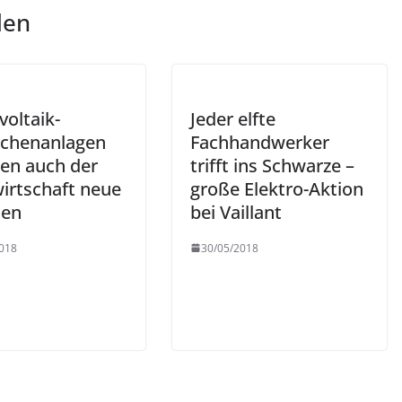
len
voltaik-
Jeder elfte
lächenanlagen
Fachhandwerker
nen auch der
trifft ins Schwarze –
irtschaft neue
große Elektro-Aktion
cen
bei Vaillant
018
30/05/2018