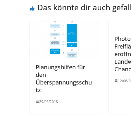
Das könnte dir auch gefal
Photo
Freif
eröff
Landw
Planungshilfen für
Chan
den
12/06/2
Überspannungsschu
tz
29/06/2018