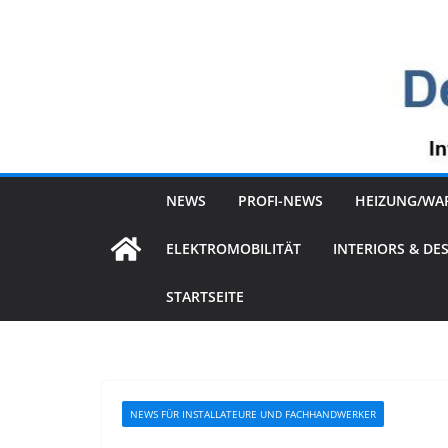
Zum
Inhalt
springen
NEWS
PROFI-NEWS
HEIZUNG/WA
ELEKTROMOBILITÄT
INTERIORS & DE
STARTSEITE
NEWS FÜR INSTALLATEURE UND FACHHANDWERKER