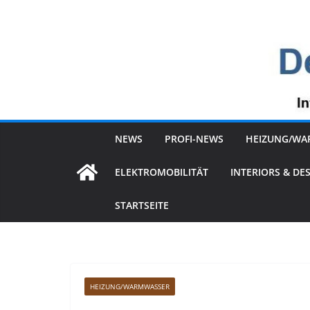
Zum
Inhalt
springen
NEWS
PROFI-NEWS
HEIZUNG/WA
ELEKTROMOBILITÄT
INTERIORS & DE
STARTSEITE
HEIZUNG/WARMWASSER