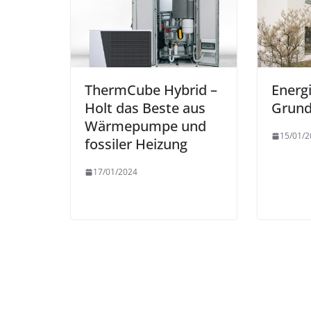
ThermCube Hybrid –
Energ
Holt das Beste aus
Grund
Wärmepumpe und
15/01/2
fossiler Heizung
17/01/2024