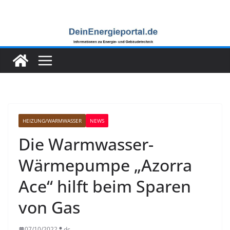
Zum
Inhalt
springen
HEIZUNG/WARMWASSER
NEWS
Die Warmwasser-
Wärmepumpe „Azorra
Ace“ hilft beim Sparen
von Gas
07/10/2022
dc