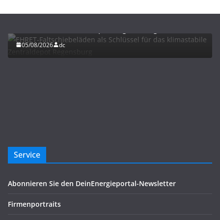
BAU/SANIERUNG
LÜFTUNG/KLIMA
EHRET-Faltschiebeläden als Schlüssel für das
klimastabile Zentraldepot Regensburg
05/08/2026
dc
Service
Abonnieren Sie den DeinEnergieportal-Newsletter
Firmenportraits