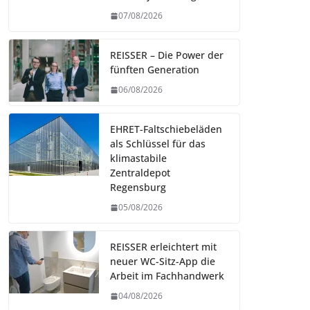
07/08/2026
REISSER – Die Power der
fünften Generation
06/08/2026
EHRET-Faltschiebeläden
als Schlüssel für das
klimastabile
Zentraldepot
Regensburg
05/08/2026
REISSER erleichtert mit
neuer WC-Sitz-App die
Arbeit im Fachhandwerk
04/08/2026