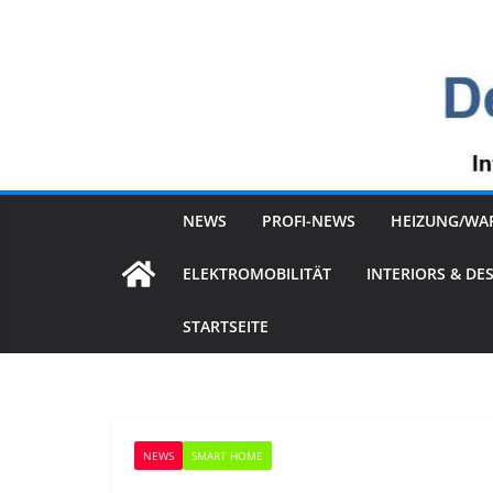
Zum
Inhalt
springen
NEWS
PROFI-NEWS
HEIZUNG/WA
ELEKTROMOBILITÄT
INTERIORS & DE
STARTSEITE
NEWS
SMART HOME