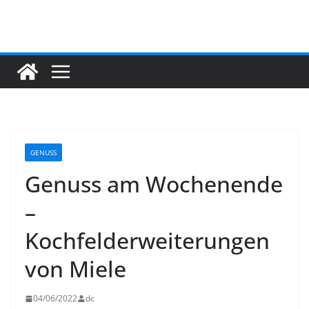
Zum
Inhalt
springen
GENUSS
Genuss am Wochenende
–
Kochfelderweiterungen
von Miele
04/06/2022
dc