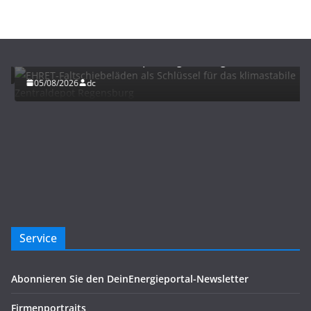
BAU/SANIERUNG
LÜFTUNG/KLIMA
EHRET-Faltschiebeläden als Schlüssel für das
klimastabile Zentraldepot Regensburg
05/08/2026
dc
Service
Abonnieren Sie den DeinEnergieportal-Newsletter
Firmenportraits