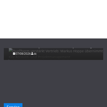
BAU/SANIERUNG
NEWS
DuoTherm verstärkt Vertrieb: Markus Hoppe
übernimmt Key Account- und Projektmanagement
07/08/2026
dc