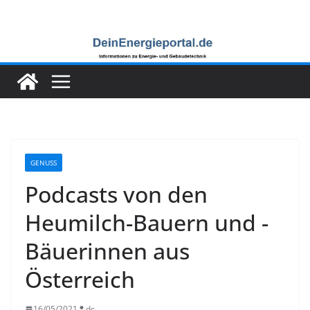
Zum
Inhalt
springen
GENUSS
Podcasts von den
Heumilch-Bauern und -
Bäuerinnen aus
Österreich
16/05/2021
dc