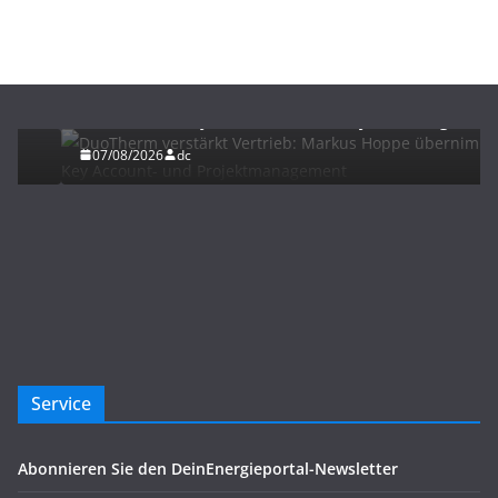
BAU/SANIERUNG
NEWS
DuoTherm verstärkt Vertrieb: Markus Hoppe
übernimmt Key Account- und Projektmanagement
07/08/2026
dc
Service
Abonnieren Sie den DeinEnergieportal-Newsletter