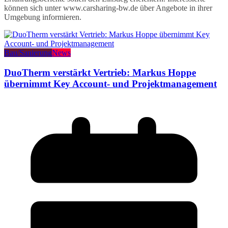
können sich unter www.carsharing-bw.de über Angebote in ihrer
Umgebung informieren.
Bau/Sanierung
News
DuoTherm verstärkt Vertrieb: Markus Hoppe
übernimmt Key Account- und Projektmanagement