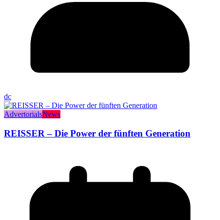
dc
Advertorials
News
REISSER – Die Power der fünften Generation