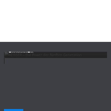
ADVERTORIALS
NEWS
REISSER – Die Power der fünften Generation
06/08/2026
dc