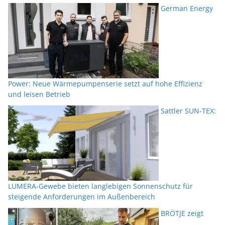
German Energy
Power: Neue Wärmepumpenserie setzt auf hohe Effizienz
und leisen Betrieb
Sattler SUN-TEX:
LUMERA-Gewebe bieten langlebigen Sonnenschutz für
steigende Anforderungen im Außenbereich
BRÖTJE zeigt