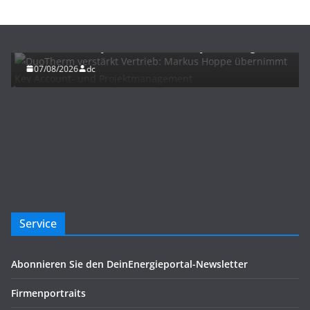
BAU/SANIERUNG
NEWS
DuoTherm verstärkt Vertrieb: Markus Hoppe
übernimmt Key Account- und Projektmanagement
07/08/2026
dc
Service
Abonnieren Sie den DeinEnergieportal-Newsletter
Firmenportraits