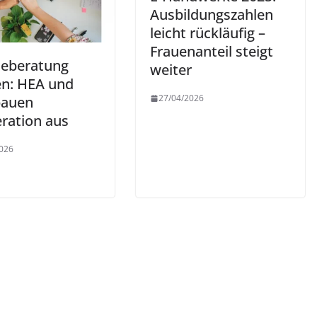
Ausbildungszahlen
leicht rückläufig –
Frauenanteil steigt
ieberatung
weiter
en: HEA und
27/04/2026
bauen
ration aus
026