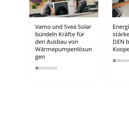
Vamo und Svea Solar
Energ
bündeln Kräfte für
stärk
den Ausbau von
DEN 
Wärmepumpenlösun
Koope
gen
28/04/2
02/05/2026