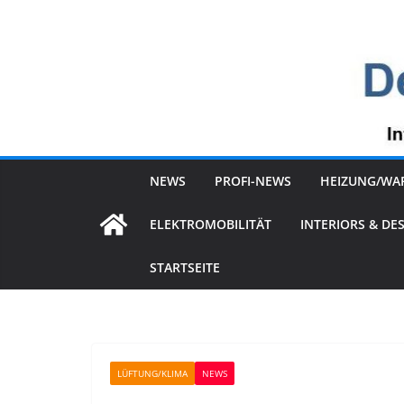
Zum
Inhalt
springen
NEWS
PROFI-NEWS
HEIZUNG/WA
ELEKTROMOBILITÄT
INTERIORS & DE
STARTSEITE
LÜFTUNG/KLIMA
NEWS