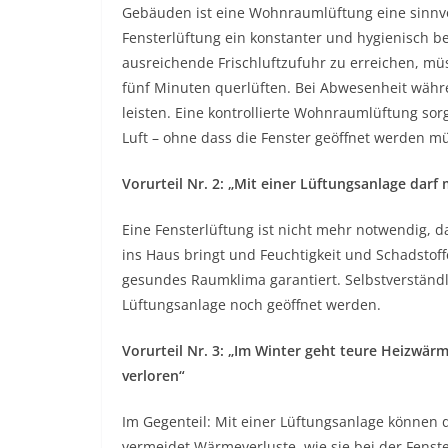
Gebäuden ist eine Wohnraumlüftung eine sinnvoll
Fensterlüftung ein konstanter und hygienisch b
ausreichende Frischluftzufuhr zu erreichen, mü
fünf Minuten querlüften. Bei Abwesenheit währ
leisten. Eine kontrollierte Wohnraumlüftung so
Luft – ohne dass die Fenster geöffnet werden m
Vorurteil Nr. 2: „Mit einer Lüftungsanlage darf
Eine Fensterlüftung ist nicht mehr notwendig, da
ins Haus bringt und Feuchtigkeit und Schadstof
gesundes Raumklima garantiert. Selbstverständl
Lüftungsanlage noch geöffnet werden.
Vorurteil Nr. 3: „Im Winter geht teure Heizwä
verloren“
Im Gegenteil: Mit einer Lüftungsanlage können 
vermeidet Wärmeverluste, wie sie bei der Fens