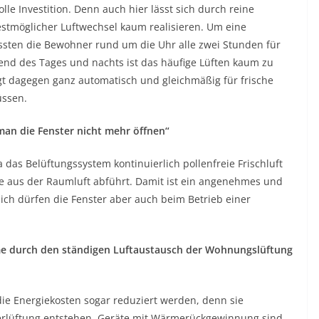
e Investition. Denn auch hier lässt sich durch reine
estmöglicher Luftwechsel kaum realisieren. Um eine
ssten die Bewohner rund um die Uhr alle zwei Stunden für
end des Tages und nachts ist das häufige Lüften kaum zu
rgt dagegen ganz automatisch und gleichmäßig für frische
üssen.
 man die Fenster nicht mehr öffnen“
 das Belüftungssystem kontinuierlich pollenfreie Frischluft
fe aus der Raumluft abführt. Damit ist ein angenehmes und
ich dürfen die Fenster aber auch beim Betrieb einer
rme durch den ständigen Luftaustausch der Wohnungslüftung
die Energiekosten sogar reduziert werden, denn sie
terlüftung entstehen. Geräte mit Wärmerückgewinnung sind