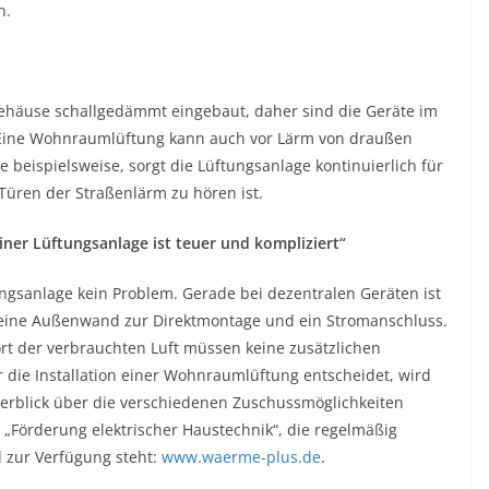
n.
Gehäuse schallgedämmt eingebaut, daher sind die Geräte im
l: Eine Wohnraumlüftung kann auch vor Lärm von draußen
 beispielsweise, sorgt die Lüftungsanlage kontinuierlich für
 Türen der Straßenlärm zu hören ist.
 einer Lüftungsanlage ist teuer und kompliziert“
tungsanlage kein Problem. Gerade bei dezentralen Geräten ist
ch eine Außenwand zur Direktmontage und ein Stromanschluss.
rt der verbrauchten Luft müssen keine zusätzlichen
 die Installation einer Wohnraumlüftung entscheidet, wird
berblick über die verschiedenen Zuschussmöglichkeiten
e „Förderung elektrischer Haustechnik“, die regelmäßig
 zur Verfügung steht:
www.waerme-plus.de
.