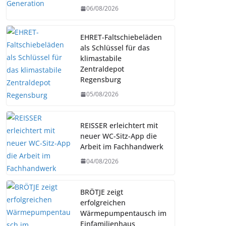
06/08/2026
EHRET-Faltschiebeläden
als Schlüssel für das
klimastabile
Zentraldepot
Regensburg
05/08/2026
REISSER erleichtert mit
neuer WC-Sitz-App die
Arbeit im Fachhandwerk
04/08/2026
BRÖTJE zeigt
erfolgreichen
Wärmepumpentausch im
Einfamilienhaus