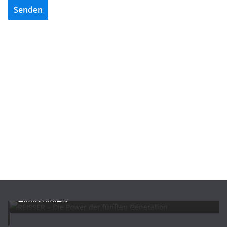
Senden
ADVERTORIALS
NEWS
REISSER – Die Power der fünften Generation
06/08/2026
dc