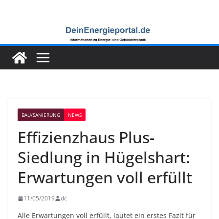
Zum
Inhalt
springen
BAU/SANIERUNG
NEWS
Effizienzhaus Plus-
Siedlung in Hügelshart:
Erwartungen voll erfüllt
11/05/2019
dc
Alle Erwartungen voll erfüllt, lautet ein erstes Fazit für