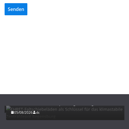
Senden
BAU/SANIERUNG
LÜFTUNG/KLIMA
EHRET-Faltschiebeläden als Schlüssel für das
klimastabile Zentraldepot Regensburg
05/08/2026
dc