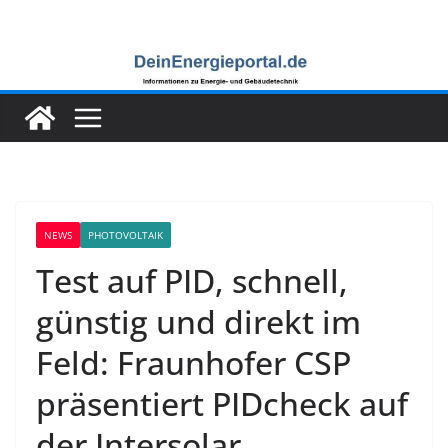
Zum
Inhalt
springen
NEWS
PHOTOVOLTAIK
Test auf PID, schnell,
günstig und direkt im
Feld: Fraunhofer CSP
präsentiert PIDcheck auf
der Intersolar