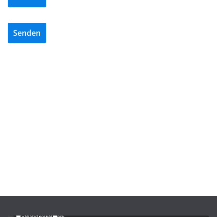
Senden
ADVERTORIALS
NEWS
REISSER – Die Power der fünften Generation
06/08/2026
dc