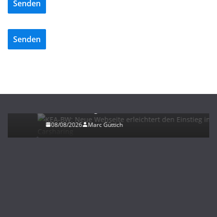
Senden
Senden
ELEKTROMOBILITÄT
KEA-BW: Neue Webseite erleichtert den Einstieg
ins Carsharing
08/08/2026
Marc Güttich