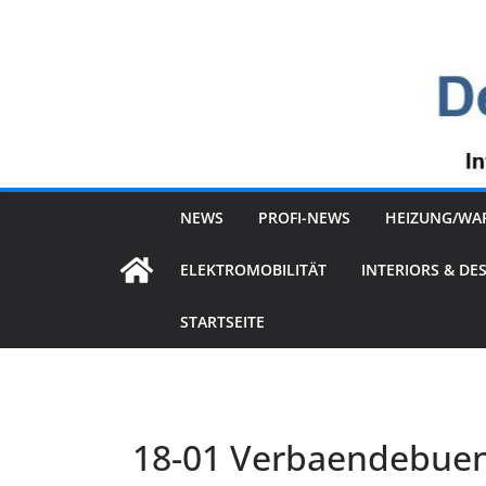
Zum
Inhalt
springen
NEWS
PROFI-NEWS
HEIZUNG/WA
ELEKTROMOBILITÄT
INTERIORS & DE
STARTSEITE
18-01 Verbaendebuen