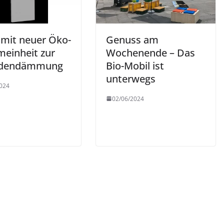
 mit neuer Öko-
Genuss am
meinheit zur
Wochenende – Das
adendämmung
Bio-Mobil ist
unterwegs
024
02/06/2024