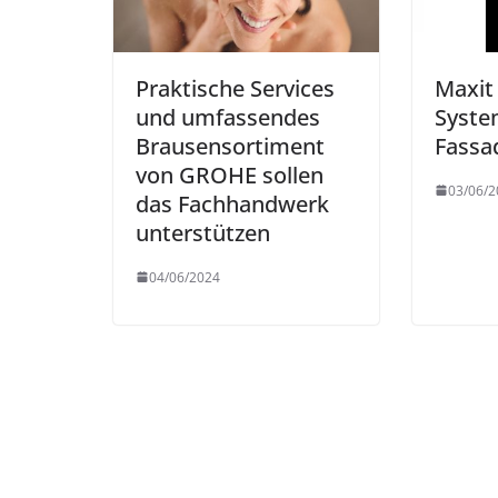
Praktische Services
Maxit
und umfassendes
Syste
Brausensortiment
Fass
von GROHE sollen
03/06/2
das Fachhandwerk
unterstützen
04/06/2024