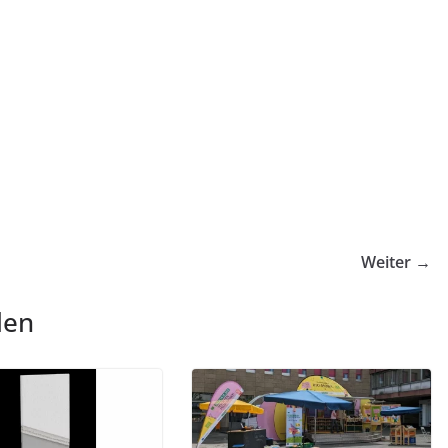
Weiter →
len