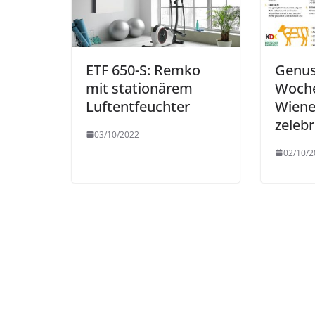
ETF 650-S: Remko
Genu
mit stationärem
Woch
Luftentfeuchter
Wiene
zelebr
03/10/2022
02/10/2