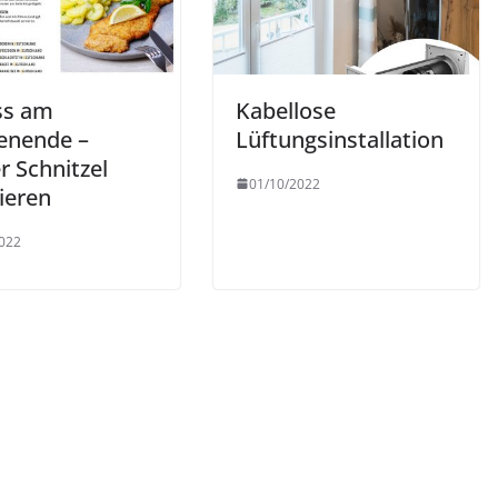
ss am
Kabellose
enende –
Lüftungsinstallation
r Schnitzel
01/10/2022
ieren
022