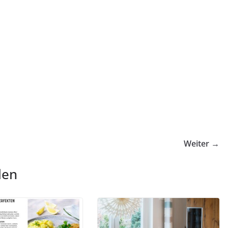
Weiter →
len