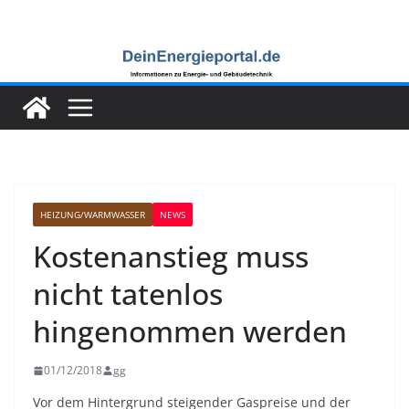
Zum
Inhalt
springen
HEIZUNG/WARMWASSER
NEWS
Kostenanstieg muss
nicht tatenlos
hingenommen werden
01/12/2018
gg
Vor dem Hintergrund steigender Gaspreise und der