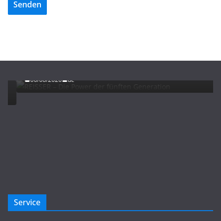
Senden
ADVERTORIALS
NEWS
REISSER – Die Power der fünften Generation
06/08/2026
dc
Service