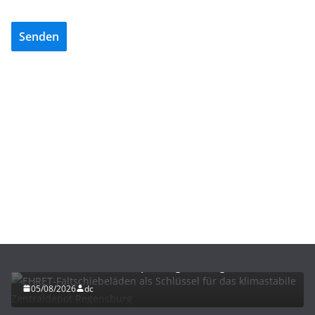
Senden
BAU/SANIERUNG
LÜFTUNG/KLIMA
EHRET-Faltschiebeläden als Schlüssel für das
klimastabile Zentraldepot Regensburg
05/08/2026
dc