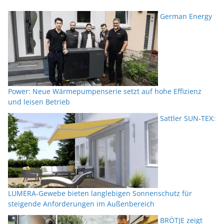
German Energy
Power: Neue Wärmepumpenserie setzt auf hohe Effizienz
und leisen Betrieb
Sattler SUN-TEX:
LUMERA-Gewebe bieten langlebigen Sonnenschutz für
steigende Anforderungen im Außenbereich
BRÖTJE zeigt