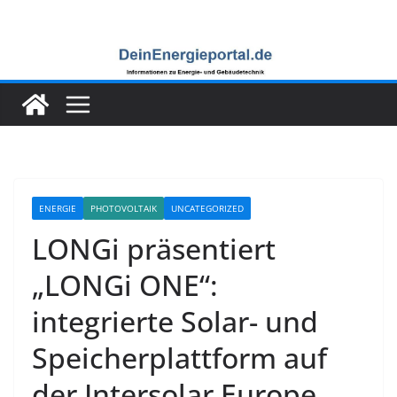
Zum
Inhalt
springen
ENERGIE
PHOTOVOLTAIK
UNCATEGORIZED
LONGi präsentiert
„LONGi ONE“:
integrierte Solar- und
Speicherplattform auf
der Intersolar Europe