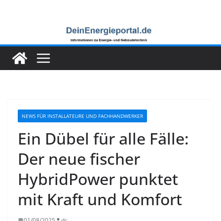
Zum
Inhalt
springen
NEWS FÜR INSTALLATEURE UND FACHHANDWERKER
Ein Dübel für alle Fälle:
Der neue fischer
HybridPower punktet
mit Kraft und Komfort
01/08/2025
dc