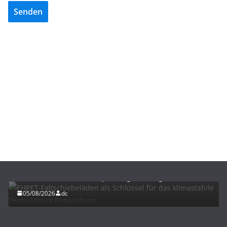
Senden
BAU/SANIERUNG
LÜFTUNG/KLIMA
EHRET-Faltschiebeläden als Schlüssel für das
klimastabile Zentraldepot Regensburg
05/08/2026
dc