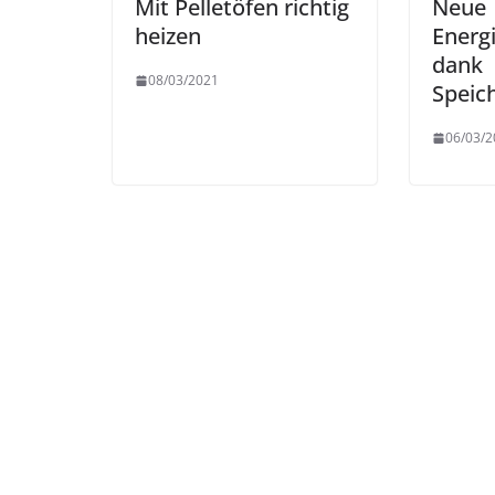
Mit Pelletöfen richtig
Neue
heizen
Energ
dank
08/03/2021
Speic
06/03/2