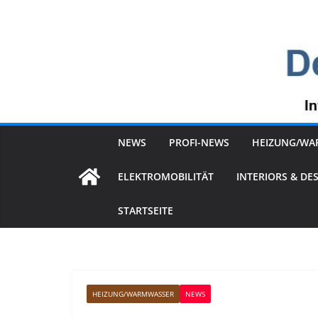
Zum
Inhalt
springen
NEWS
PROFI-NEWS
HEIZUNG/WA
ELEKTROMOBILITÄT
INTERIORS & DE
STARTSEITE
HEIZUNG/WARMWASSER
NEWS