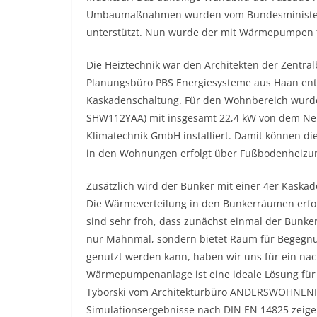
Umbaumaßnahmen wurden vom Bundesministerium
unterstützt. Nun wurde der mit Wärmepumpen fi
Die Heiztechnik war den Architekten der Zentra
Planungsbüro PBS Energiesysteme aus Haan ent
Kaskadenschaltung. Für den Wohnbereich wur
SHW112YAA) mit insgesamt 22,4 kW von dem N
Klimatechnik GmbH installiert. Damit können d
in den Wohnungen erfolgt über Fußbodenheizu
Zusätzlich wird der Bunker mit einer 4er Kask
Die Wärmeverteilung in den Bunkerräumen erfolg
sind sehr froh, dass zunächst einmal der Bunker 
nur Mahnmal, sondern bietet Raum für Begegnung
genutzt werden kann, haben wir uns für ein nac
Wärmepumpenanlage ist eine ideale Lösung für d
Tyborski vom Architekturbüro ANDERSWOHNEN
Simulationsergebnisse nach DIN EN 14825 zeige