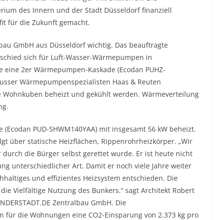
 des Innern und der Stadt Düsseldorf finanziell
t für die Zukunft gemacht.
lbau GmbH aus Düsseldorf wichtig. Das beauftragte
schied sich für Luft-Wasser-Wärmepumpen in
de eine 2er Wärmepumpen-Kaskade (Ecodan PUHZ-
eusser Wärmepumpenspezialisten Haas & Reuten
ie Wohnkuben beheizt und gekühlt werden. Wärmeverteilung
ng.
ade (Ecodan PUD-SHWM140YAA) mit insgesamt 56 kW beheizt.
t über statische Heizflächen, Rippenrohrheizkörper. „Wir
durch die Bürger selbst gerettet wurde. Er ist heute nicht
 unterschiedlicher Art. Damit er noch viele Jahre weiter
hhaltiges und effizientes Heizsystem entschieden. Die
ie Vielfältige Nutzung des Bunkers.“ sagt Architekt Robert
INDERSTADT.DE Zentralbau GmbH. Die
n für die Wohnungen eine CO2-Einsparung von 2.373 kg pro