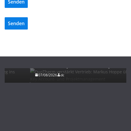
Senden
Senden
BAU/SANIERUNG
NEWS
DuoTherm verstärkt Vertrieb: Markus Hoppe
übernimmt Key Account- und Projektmanagement
07/08/2026
dc