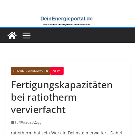
Zum
Inhalt
springen
HEIZUNG/WARMWASSER
NEWS
Fertigungskapazitäten
bei ratiotherm
vervierfacht
13/06/2023
gg
ratiotherm hat sein Werk in Dollnstein erweitert. Dabei