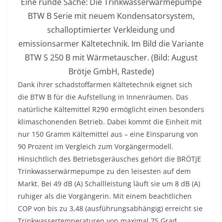
Eine runde Sache: Die Trinkwasserwärmepumpe
BTW B Serie mit neuem Kondensatorsystem,
schalloptimierter Verkleidung und
emissionsarmer Kältetechnik. Im Bild die Variante
BTW S 250 B mit Wärmetauscher. (Bild: August
Brötje GmbH, Rastede)
Dank ihrer schadstoffarmen Kältetechnik eignet sich
die BTW B für die Aufstellung in Innenräumen. Das
natürliche Kältemittel R290 ermöglicht einen besonders
klimaschonenden Betrieb. Dabei kommt die Einheit mit
nur 150 Gramm Kältemittel aus – eine Einsparung von
90 Prozent im Vergleich zum Vorgängermodell.
Hinsichtlich des Betriebsgeräusches gehört die BRÖTJE
Trinkwasserwärmepumpe zu den leisesten auf dem
Markt. Bei 49 dB (A) Schallleistung läuft sie um 8 dB (A)
ruhiger als die Vorgängerin. Mit einem beachtlichen
COP von bis zu 3,48 (ausführungsabhängig) erreicht sie
Trinkwassertemperaturen von maximal 75 Grad.