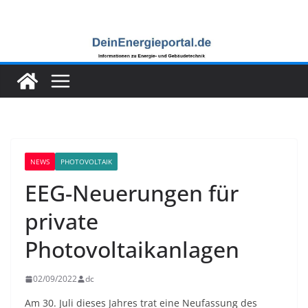
Zum
Inhalt
springen
NEWS
PHOTOVOLTAIK
EEG-Neuerungen für
private
Photovoltaikanlagen
02/09/2022
dc
Am 30. Juli dieses Jahres trat eine Neufassung des