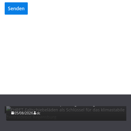
Senden
BAU/SANIERUNG
LÜFTUNG/KLIMA
EHRET-Faltschiebeläden als Schlüssel für das
klimastabile Zentraldepot Regensburg
05/08/2026
dc