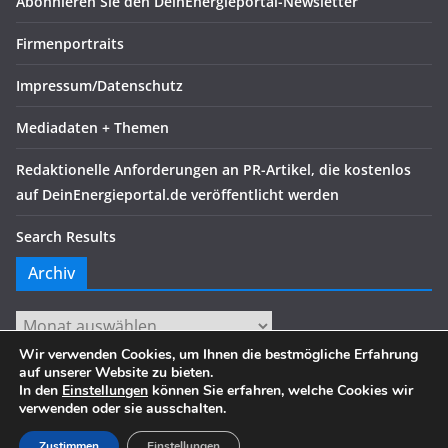
Abonnieren Sie den DeinEnergieportal-Newsletter
Firmenportraits
Impressum/Datenschutz
Mediadaten + Themen
Redaktionelle Anforderungen an PR-Artikel, die kostenlos
auf DeinEnergieportal.de veröffentlicht werden
Search Results
Archiv
Archiv
Wir verwenden Cookies, um Ihnen die bestmögliche Erfahrung
auf unserer Website zu bieten.
In den
Einstellungen
können Sie erfahren, welche Cookies wir
verwenden oder sie ausschalten.
Copyright © 2026
. Alle Rechte vorbehalten.
Theme:
ColorMag
von ThemeGrill. Präsentiert von
WordPress
.
Zustimmen
Einstellungen