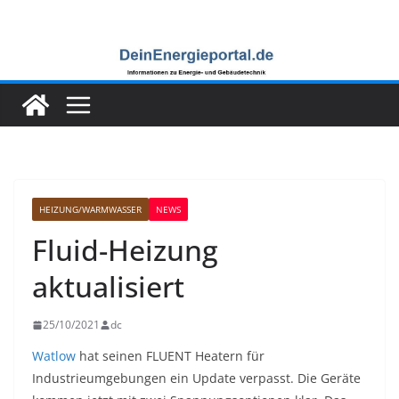
Zum
Inhalt
springen
HEIZUNG/WARMWASSER
NEWS
Fluid-Heizung
aktualisiert
25/10/2021
dc
Watlow
hat seinen FLUENT Heatern für
Industrieumgebungen ein Update verpasst. Die Geräte