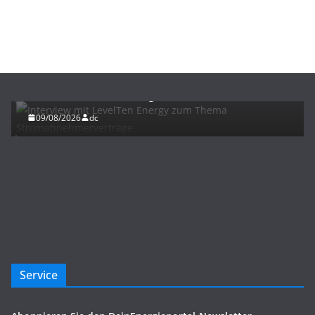
ENERGIE
INTERVIEWS
NEWS
Interview mit LevelTen Energy zum Thema
Stromabnehmerverträge
09/08/2026
dc
Service