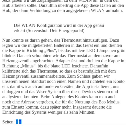
Jetzt gaben wir die Zugangsdaten zu dem WLAN an, in dem der
Hub arbeiten sollte. Daraufhin übertrug die App diese Daten an den
Hub, der dann Verbindung zu dem angegebenen WLAN aufnahm.
Die WLAN-Konfiguration wird in der App genau
erklärt (Screenshot: DeinEnergieportal)
Nun konnte es daran gehen, das Thermostat hinzuzufügen. Dazu
legten wir die mitgelieferten Batterien in das Gerät ein und drehten
die Kappe in Richtung „Plus“, bis das mittlere LED-Lämpchen grün
blinkte. Danach schraubten wir das Thermostat an dem zuvor am
Heizungsventil angebrachten Adapter fest und drehten die Kappe in
Richtung „Minus“, bis die blaue LED leuchtete. Daraufhin
kalibrierte sich das Thermostat, so dass es bestmöglich mit dem
Heizungsventil zusammenarbeitete. Zum Schluss gaben wir
unserem neuen Standort noch einen Namen und richteten ein Konto
ein, damit wir auch auf anderen Geräten die App installieren, uns
einloggen und das Wiser System über diese Devices steuern und
analysieren konnten. Beim Anlegen des Kontos kann man auch
noch eine Adresse vergeben, die für die Nutzung des Eco Modus
zum Einsatz kommt, dazu später mehr. Insgesamt dauerte die
Einrichtung des Systems weniger als zehn Minuten.
Seiten:
1
2