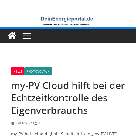
Zum
Inhalt
springen
NEWS
PHOTOVOLTAIK
my-PV Cloud hilft bei der
Echtzeitkontrolle des
Eigenverbrauchs
05/08/2023
dc
my-PV hat seine digitale Schaltzentrale „my-PV.LIVE“