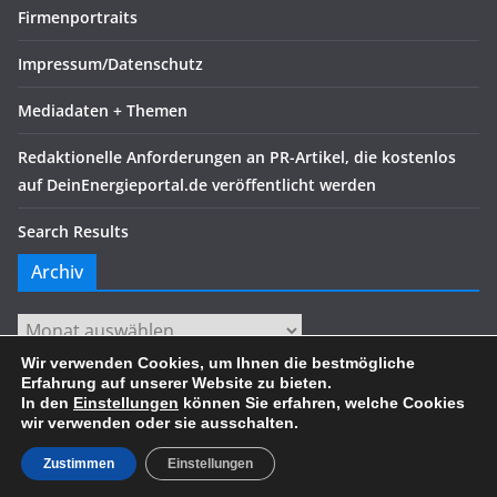
Firmenportraits
Impressum/Datenschutz
Mediadaten + Themen
Redaktionelle Anforderungen an PR-Artikel, die kostenlos
auf DeinEnergieportal.de veröffentlicht werden
Search Results
Archiv
Archiv
Wir verwenden Cookies, um Ihnen die bestmögliche
Erfahrung auf unserer Website zu bieten.
In den
Einstellungen
können Sie erfahren, welche Cookies
wir verwenden oder sie ausschalten.
Copyright © 2026
. Alle Rechte vorbehalten.
Theme:
ColorMag
von ThemeGrill. Präsentiert von
WordPress
.
Zustimmen
Einstellungen