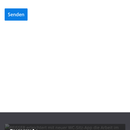
Senden
BAU/SANIERUNG
INTERIORS & DESIGN
NEWS FÜR INSTALLATEURE UND FACHHANDWERKER
REISSER erleichtert mit neuer WC-Sitz-App die
Arbeit im Fachhandwerk