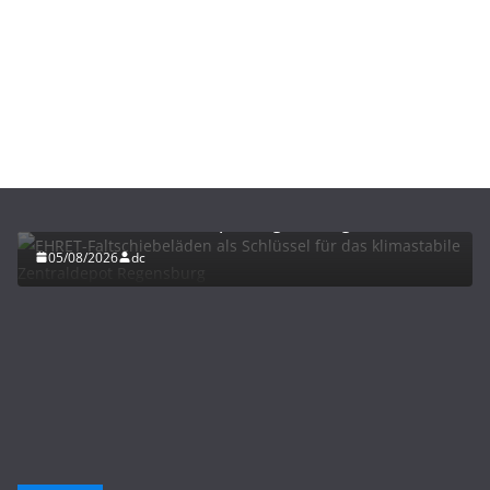
BAU/SANIERUNG
LÜFTUNG/KLIMA
EHRET-Faltschiebeläden als Schlüssel für das
klimastabile Zentraldepot Regensburg
05/08/2026
dc