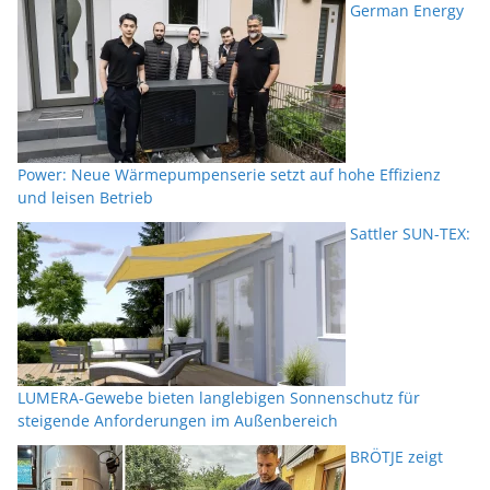
German Energy
Power: Neue Wärmepumpenserie setzt auf hohe Effizienz
und leisen Betrieb
Sattler SUN-TEX:
LUMERA-Gewebe bieten langlebigen Sonnenschutz für
steigende Anforderungen im Außenbereich
BRÖTJE zeigt