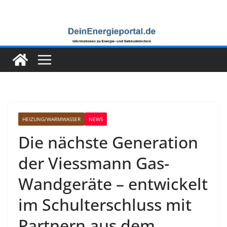
Zum
Inhalt
springen
HEIZUNG/WARMWASSER
NEWS
Die nächste Generation
der Viessmann Gas-
Wandgeräte – entwickelt
im Schulterschluss mit
Partnern aus dem