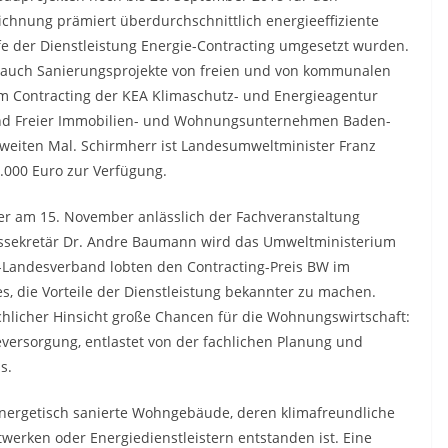
chnung prämiert überdurchschnittlich energieeffiziente
e der Dienstleistung Energie-Contracting umgesetzt wurden.
 auch Sanierungsprojekte von freien und von kommunalen
ontracting der KEA Klimaschutz- und Energieagentur
d Freier Immobilien- und Wohnungsunternehmen Baden-
eiten Mal. Schirmherr ist Landesumweltminister Franz
6.000 Euro zur Verfügung.
er am 15. November anlässlich der Fachveranstaltung
tssekretär Dr. Andre Baumann wird das Umweltministerium
Landesverband lobten den Contracting-Preis BW im
s, die Vorteile der Dienstleistung bekannter zu machen.
fachlicher Hinsicht große Chancen für die Wohnungswirtschaft:
ieversorgung, entlastet von der fachlichen Planung und
s.
energetisch sanierte Wohngebäude, deren klimafreundliche
erken oder Energiedienstleistern entstanden ist. Eine