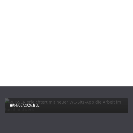
BAU/SANIERUNG
INTERIORS & DESIGN
NEWS FÜR INSTALLATEURE UND FACHHANDWERKER
REISSER erleichtert mit neuer WC-Sitz-App die
Arbeit im Fachhandwerk
04/08/2026
dc