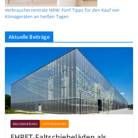
Verbraucherzentrale NRW: Fünf Tipps für den Kauf von
Klimageräten an heißen Tagen
Aktuelle Beiträge
BAU/SANIERUNG
LÜFTUNG/KLIMA
EHRET-Faltschiebeläden als