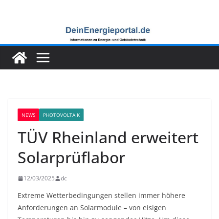
Zum
Inhalt
springen
NEWS
PHOTOVOLTAIK
TÜV Rheinland erweitert
Solarprüflabor
12/03/2025
dc
Extreme Wetterbedingungen stellen immer höhere
Anforderungen an Solarmodule – von eisigen