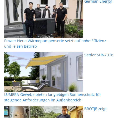
German Energy
Power: Neue Wärmepumpenserie setzt auf hohe Effizienz
und leisen Betrieb
Sattler SUN-TEX:
LUMERA-Gewebe bieten langlebigen Sonnenschutz für
steigende Anforderungen im Außenbereich
BRÖTJE zeigt