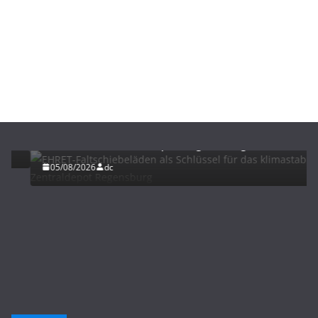
BAU/SANIERUNG
LÜFTUNG/KLIMA
EHRET-Faltschiebeläden als Schlüssel für das
klimastabile Zentraldepot Regensburg
05/08/2026
dc