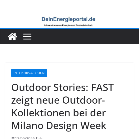
Zum
Inhalt
springen
INTERIORS & DESIGN
Outdoor Stories: FAST
zeigt neue Outdoor-
Kollektionen bei der
Milano Design Week
17/05/2026
dc