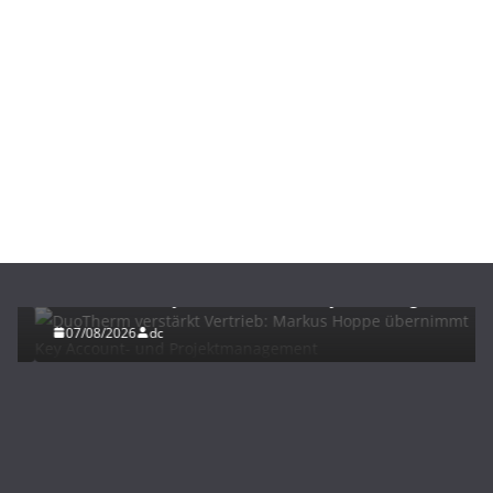
BAU/SANIERUNG
NEWS
DuoTherm verstärkt Vertrieb: Markus Hoppe
übernimmt Key Account- und Projektmanagement
07/08/2026
dc