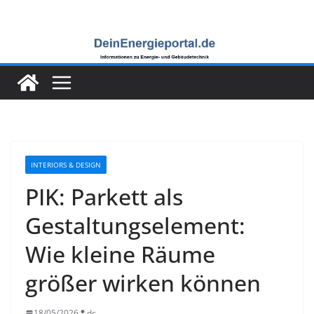
Zum
Inhalt
springen
INTERIORS & DESIGN
PIK: Parkett als
Gestaltungselement:
Wie kleine Räume
größer wirken können
18/05/2026
dc