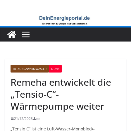
Zum
Inhalt
springen
HEIZUNG/WARMWASSER
NEWS
Remeha entwickelt die
„Tensio-C“-
Wärmepumpe weiter
21/12/2023
dc
„Tensio C“ ist eine Luft-Wasser-Monoblock-