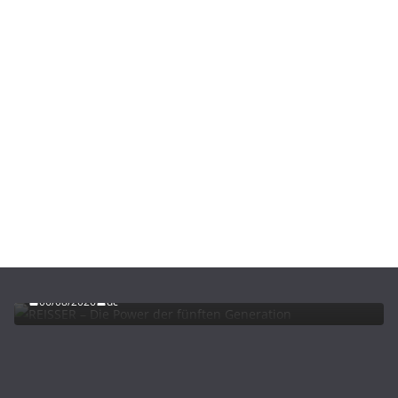
ADVERTORIALS
NEWS
REISSER – Die Power der fünften Generation
06/08/2026
dc