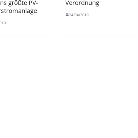
ns größte PV-
Verordnung
rstromanlage
24/04/2019
019