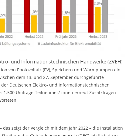
ektro- und Informationstechnischen Handwerke (ZVEH)
ation von Photovoltaik (PV), Speichern und Wärmpumpen ein
e zwischen dem 13. und 27. September durchgeführte
der Deutschen Elektro- und Informationstechnischen
s 1.500 Umfrage-Teilnehmer/-innen erneut Zusatzfragen
orteten.
t – das zeigt der Vergleich mit dem Jahr 2022 – die Installation
treit um das Gebäudeenergiegesetz (GEG) letztlich dazu