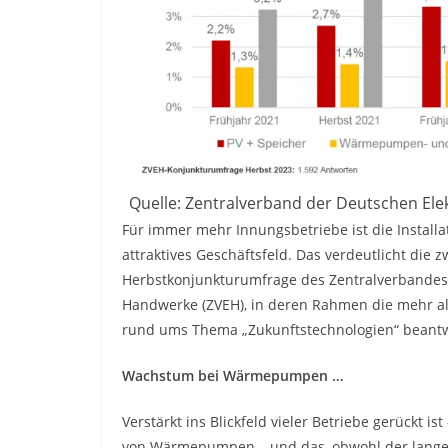
Quelle: Zentralverband der Deutschen El
Für immer mehr Innungsbetriebe ist die Install
attraktives Geschäftsfeld. Das verdeutlicht di
Herbstkonjunkturumfrage des Zentralverbandes 
Handwerke (ZVEH), in deren Rahmen die mehr al
rund ums Thema „Zukunftstechnologien“ beantw
Wachstum bei Wärmepumpen …
Verstärkt ins Blickfeld vieler Betriebe gerückt is
von Wärmepumpen – und das, obwohl der lange S