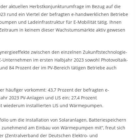
 der aktuellen Herbstkonjunkturumfrage im Bezug auf die
023 rund ein Viertel der befragten e-handwerklichen Betriebe
pumpen und Ladeinfrastruktur für E-Mobilität tätig. Ihnen
n Zeitraum in keinem dieser Wachstumsmärkte aktiv gewesen
Synergieeffekte zwischen den einzelnen Zukunftstechnologie-
 E-Unternehmen im ersten Halbjahr 2023 sowohl Photovoltaik-
und 84 Prozent der im PV-Bereich tätigen Betriebe auch
er häufiger vorkommt: 43,7 Prozent der befragten e-
ahr 2023 PV-Anlagen und LIS ein; 27,4 Prozent
 wiederum installierten LIS und Wärmepumpen.
lio um die Installation von Solaranlagen, Batteriespeichern
e zunehmend am Einbau von Wärmepumpen mit“, freut sich
r (Zentralverband der Deutschen Elektro- und