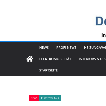
Zum
Inhalt
springen
NEWS
PROFI-NEWS
HEIZUNG/WA
ELEKTROMOBILITÄT
INTERIORS & DE
STARTSEITE
NEWS
PHOTOVOLTAIK