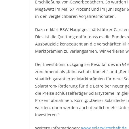
Erschließung von Gewerbedächern. So wurden in 
Megawatt im Mai 57 Prozent und im Juni sogar 6
in den vergleichbaren Vorjahresmonaten.
Dazu erklärt BSW-Hauptgeschäftsführer Carsten K
Dies ist die Quittung dafür, dass es die Bunde
Ausbauziele konsequent an die verschärften Kl
Marktprämien zu verlangsamen. Wir verlieren w
Der Investitionsrückgang sei Resultat des im §4
zunehmend als „Klimaschutz-Korsett“ und „Rentab
staatlich garantierter Marktprämien für neue Sol
Solarstrom-Förderung für die Betreiber neuer 
die Preise schlüsselfertiger Solarsysteme im g
Prozent abnahmen. Körnig: „Dieser Solardeckel
werden, dann werden auch deutlich mehr Unter
investieren.“
Weitere Informationen:
www.solarwirtschaft.de