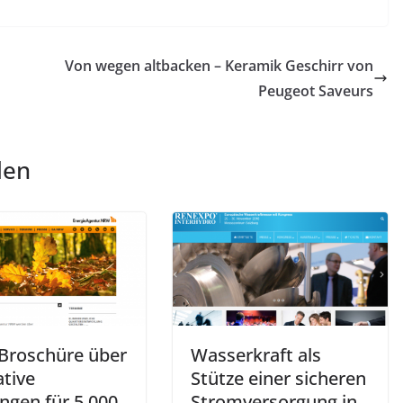
Von wegen altbacken – Keramik Geschirr von
Peugeot Saveurs
len
Broschüre über
Wasserkraft als
ative
Stütze einer sicheren
ngen für 5.000
Stromversorgung in