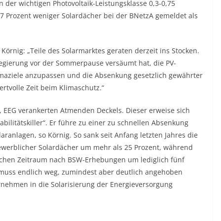
der wichtigen Photovoltaik-Leistungsklasse 0,3-0,75
7 Prozent weniger Solardächer bei der BNetzA gemeldet als
örnig: „Teile des Solarmarktes geraten derzeit ins Stocken.
sregierung vor der Sommerpause versäumt hat, die PV-
imaziele anzupassen und die Absenkung gesetzlich gewährter
ertvolle Zeit beim Klimaschutz.“
9, EEG verankerten Atmenden Deckels. Dieser erweise sich
ilitätskiller“. Er führe zu einer zu schnellen Absenkung
aranlagen, so Körnig. So sank seit Anfang letzten Jahres die
gewerblicher Solardächer um mehr als 25 Prozent, während
leichen Zeitraum nach BSW-Erhebungen um lediglich fünf
 muss endlich weg, zumindest aber deutlich angehoben
nehmen in die Solarisierung der Energieversorgung