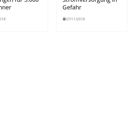
hner
Gefahr
018
07/11/2018