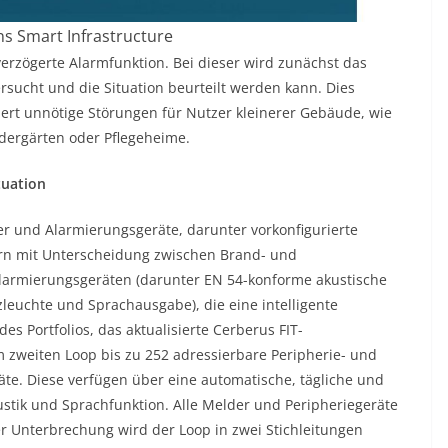
ns Smart Infrastructure
erzögerte Alarmfunktion. Bei dieser wird zunächst das
rsucht und die Situation beurteilt werden kann. Dies
iert unnötige Störungen für Nutzer kleinerer Gebäude, wie
ndergärten oder Pflegeheime.
tuation
er und Alarmierungsgeräte, darunter vorkonfigurierte
rn mit Unterscheidung zwischen Brand- und
Alarmierungsgeräten (darunter EN 54-konforme akustische
zleuchte und Sprachausgabe), die eine intelligente
s Portfolios, das aktualisierte Cerberus FIT-
m zweiten Loop bis zu 252 adressierbare Peripherie- und
te. Diese verfügen über eine automatische, tägliche und
stik und Sprachfunktion. Alle Melder und Peripheriegeräte
er Unterbrechung wird der Loop in zwei Stichleitungen