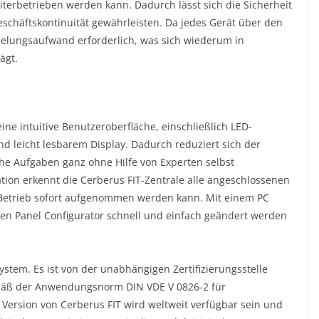
eiterbetrieben werden kann. Dadurch lässt sich die Sicherheit
schäftskontinuität gewährleisten. Da jedes Gerät über den
abelungsaufwand erforderlich, was sich wiederum in
ägt.
ine intuitive Benutzeroberfläche, einschließlich LED-
 leicht lesbarem Display. Dadurch reduziert sich der
e Aufgaben ganz ohne Hilfe von Experten selbst
ion erkennt die Cerberus FIT-Zentrale alle angeschlossenen
r Betrieb sofort aufgenommen werden kann. Mit einem PC
rten Panel Configurator schnell und einfach geändert werden
stem. Es ist von der unabhängigen Zertifizierungsstelle
emäß der Anwendungsnorm DIN VDE V 0826-2 für
Version von Cerberus FIT wird weltweit verfügbar sein und