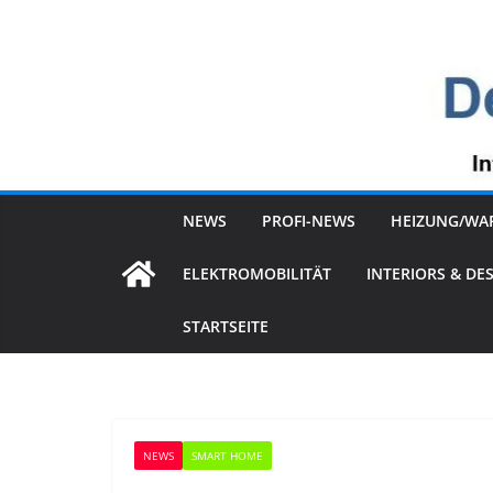
Zum
Inhalt
springen
NEWS
PROFI-NEWS
HEIZUNG/WA
ELEKTROMOBILITÄT
INTERIORS & DE
STARTSEITE
NEWS
SMART HOME