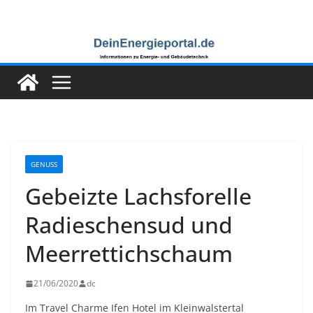
Zum
Inhalt
springen
GENUSS
Gebeizte Lachsforelle
Radieschensud und
Meerrettichschaum
21/06/2020
dc
Im Travel Charme Ifen Hotel im Kleinwalstertal